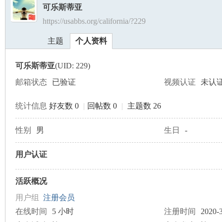
可乐斯蒂亚
https://usabbs.org/california/?229
美
›
›
主题
个人资料
可乐斯蒂亚
(UID: 229)
邮箱状态
已验证
视频认证
未认
统计信息
好友数 0
|
回帖数 0
|
主题数 26
国
性别
男
生日
-
用户认证
活跃概况
用户组
注册会员
在线时间
5 小时
注册时间
2020-3