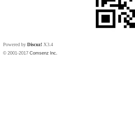
Powered by
Discuz!
X3.4
州
© 2001-2017
Comsenz Inc.
华