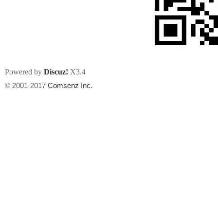
Powered by
Discuz!
X3.4
州
© 2001-2017
Comsenz Inc.
华