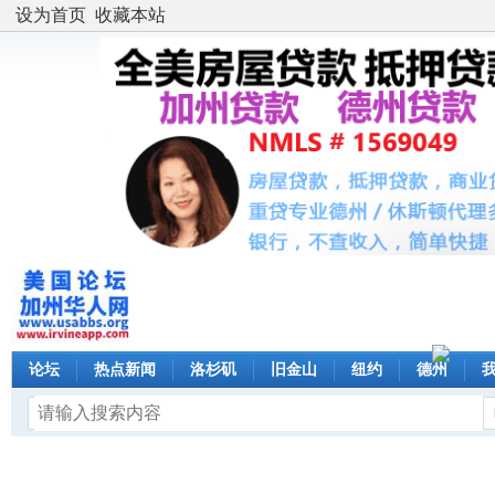
设为首页
收藏本站
论坛
热点新闻
洛杉矶
旧金山
纽约
德州