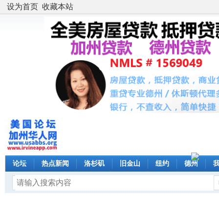
设为首页
收藏本站
论坛
热点新闻
洛杉矶
旧金山
纽约
德州