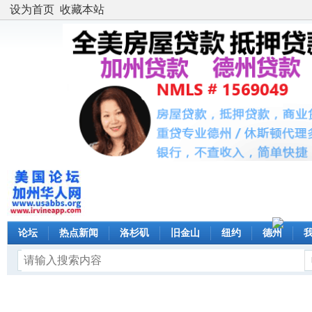
设为首页
收藏本站
论坛
热点新闻
洛杉矶
旧金山
纽约
德州