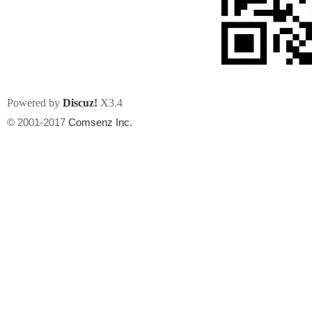
Powered by
Discuz!
X3.4
州
© 2001-2017
Comsenz Inc.
华