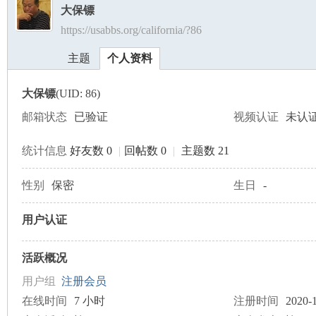
大保镖
https://usabbs.org/california/?86
美
›
›
主题
个人资料
大保镖
(UID: 86)
邮箱状态
已验证
视频认证
未认
统计信息
好友数 0
|
回帖数 0
|
主题数 21
国
性别
保密
生日
-
用户认证
活跃概况
用户组
注册会员
在线时间
7 小时
注册时间
2020-1