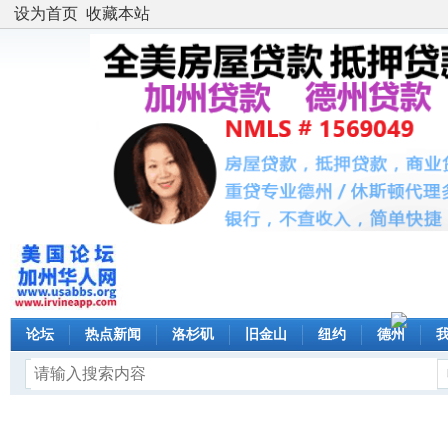
设为首页
收藏本站
论坛
热点新闻
洛杉矶
旧金山
纽约
德州