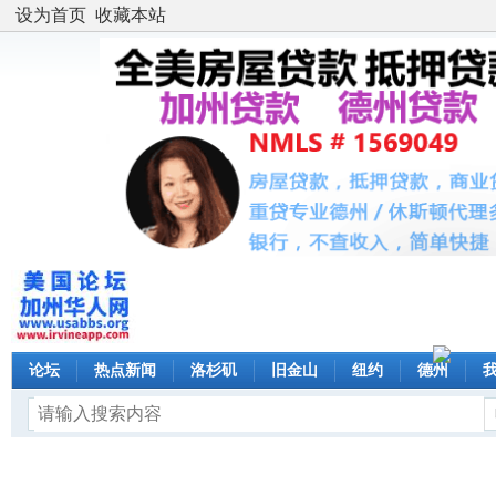
设为首页
收藏本站
论坛
热点新闻
洛杉矶
旧金山
纽约
德州