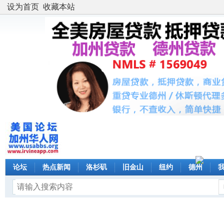
设为首页
收藏本站
论坛
热点新闻
洛杉矶
旧金山
纽约
德州