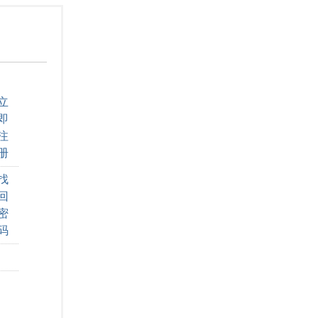
立
即
注
册
找
回
密
码