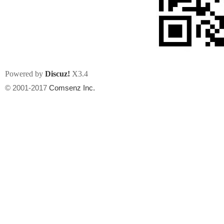
Powered by
Discuz!
X3.4
州
© 2001-2017
Comsenz Inc.
华