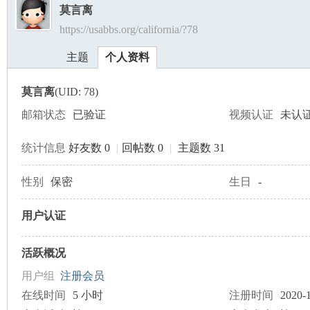
莫言离
https://usabbs.org/california/?78
美
›
›
主题
个人资料
莫言离
(UID: 78)
邮箱状态
已验证
视频认证
未认
统计信息
好友数 0
|
回帖数 0
|
主题数 31
国
性别
保密
生日
-
用户认证
活跃概况
用户组
注册会员
在线时间
5 小时
注册时间
2020-1