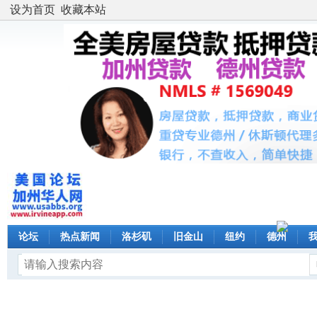
设为首页
收藏本站
论坛
热点新闻
洛杉矶
旧金山
纽约
德州