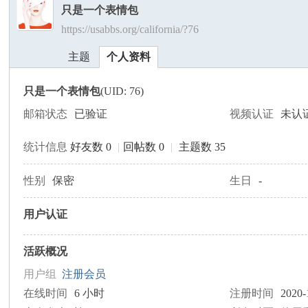
只是一个表情包
https://usabbs.org/california/?76
美
›
›
主题
个人资料
只是一个表情包
(UID: 76)
邮箱状态
已验证
视频认证
未认
统计信息
好友数 0
|
回帖数 0
|
主题数 35
国
性别
保密
生日
-
用户认证
活跃概况
用户组
注册会员
在线时间
6 小时
注册时间
2020-