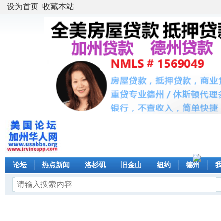
设为首页
收藏本站
论坛
热点新闻
洛杉矶
旧金山
纽约
德州