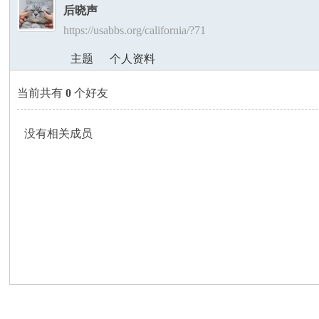
后晓声
https://usabbs.org/california/?71
美
›
›
主题
个人资料
当前共有
0
个好友
没有相关成员
国