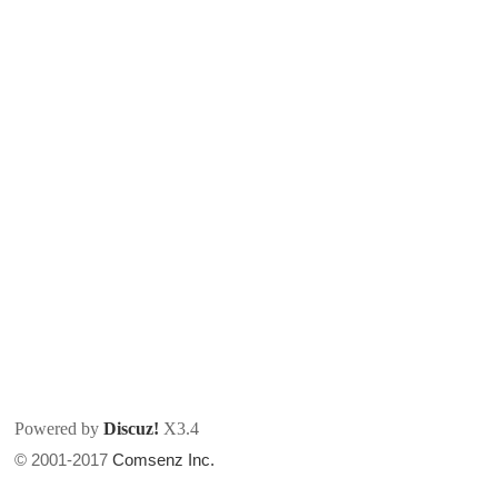
论
坛
Powered by
Discuz!
X3.4
加
© 2001-2017
Comsenz Inc.