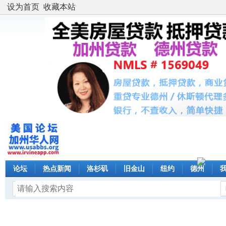
设为首页
收藏本站
论坛
热点新闻
洛杉矶
旧金山
纽约
德州