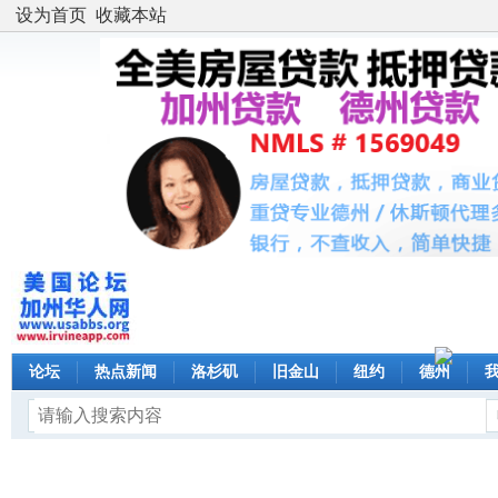
设为首页
收藏本站
论坛
热点新闻
洛杉矶
旧金山
纽约
德州