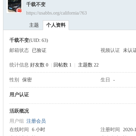
千载不变
https://usabbs.org/california/?63
美
›
›
主题
个人资料
千载不变
(UID: 63)
邮箱状态
已验证
视频认证
未认
统计信息
好友数 0
|
回帖数 1
|
主题数 22
国
性别
保密
生日
-
用户认证
活跃概况
用户组
注册会员
在线时间
6 小时
注册时间
2020-1