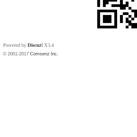
Powered by
Discuz!
X3.4
州
© 2001-2017
Comsenz Inc.
华