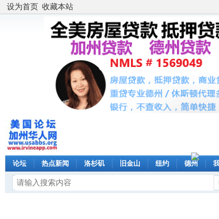
设为首页
收藏本站
论坛
热点新闻
洛杉矶
旧金山
纽约
德州