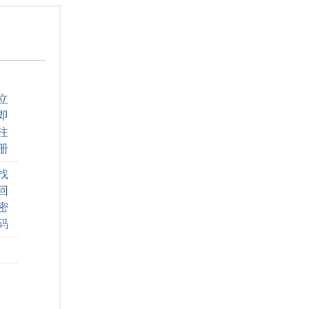
立
即
注
册
找
回
密
码