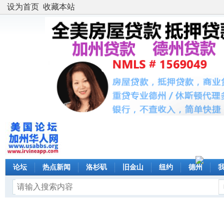
设为首页
收藏本站
论坛
热点新闻
洛杉矶
旧金山
纽约
德州