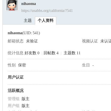
nihaoma
https://usabbs.org/california/?541
美
›
›
主题
个人资料
nihaoma
(UID: 541)
邮箱状态
未验证
视频认证
未认
统计信息
好友数 0
|
回帖数 4
|
主题数 11
国
性别
保密
生日
-
用户认证
活跃概况
管理组
版主
用户组
版主