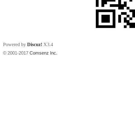
Powered by
Discuz!
X3.4
州
© 2001-2017
Comsenz Inc.
华