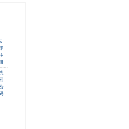
立
即
注
册
找
回
密
码