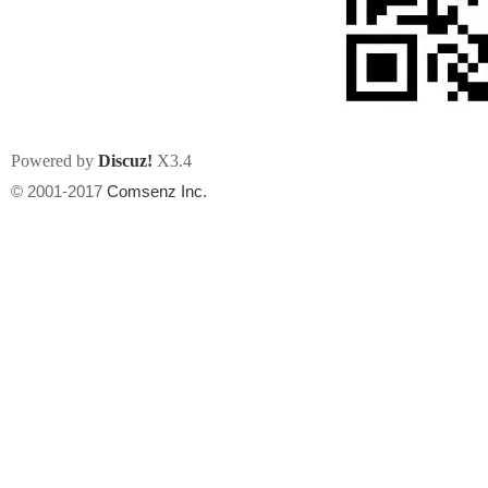
Powered by
Discuz!
X3.4
州
© 2001-2017
Comsenz Inc.
华