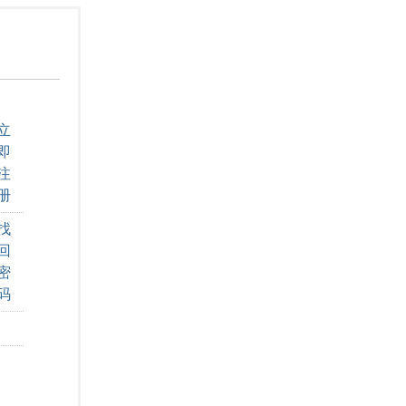
立
即
注
册
找
回
密
码