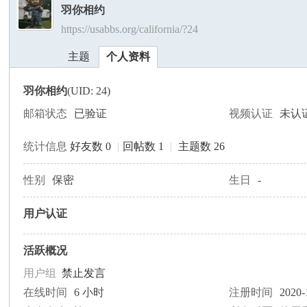
羽你相约
https://usabbs.org/california/?24
美
›
›
主题
个人资料
羽你相约
(UID: 24)
邮箱状态
已验证
视频认证
未认
统计信息
好友数 0
|
回帖数 1
|
主题数 26
国
性别
保密
生日
-
用户认证
活跃概况
用户组
禁止发言
在线时间
6 小时
注册时间
2020-