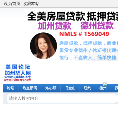
设为首页
收藏本站
论坛
热点新闻
洛杉矶
旧金山
纽约
德州