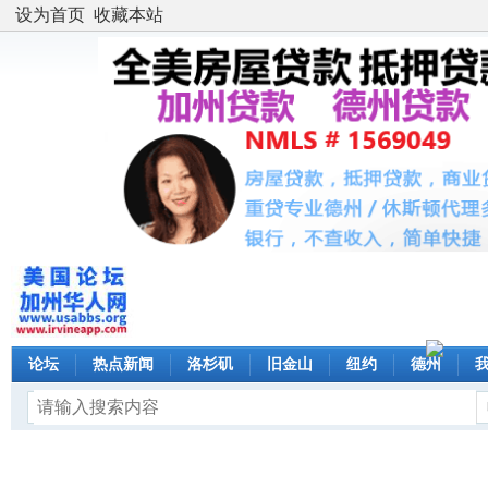
设为首页
收藏本站
论坛
热点新闻
洛杉矶
旧金山
纽约
德州