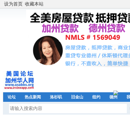
设为首页
收藏本站
论坛
热点新闻
洛杉矶
旧金山
纽约
德州