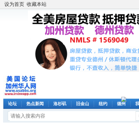
设为首页
收藏本站
论坛
热点新闻
洛杉矶
旧金山
纽约
德州