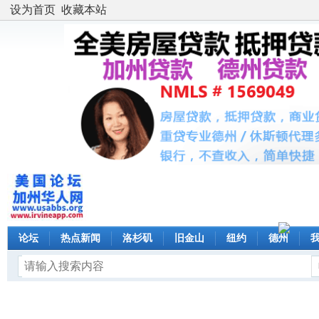
设为首页
收藏本站
论坛
热点新闻
洛杉矶
旧金山
纽约
德州