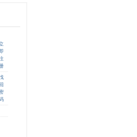
立
即
注
册
找
回
密
码