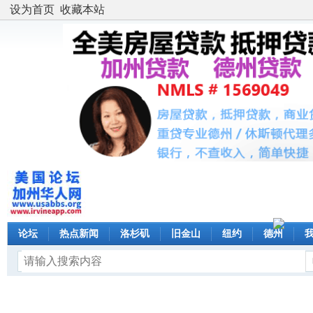
设为首页
收藏本站
论坛
热点新闻
洛杉矶
旧金山
纽约
德州