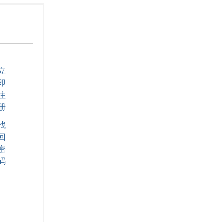
立
即
注
册
找
回
密
码