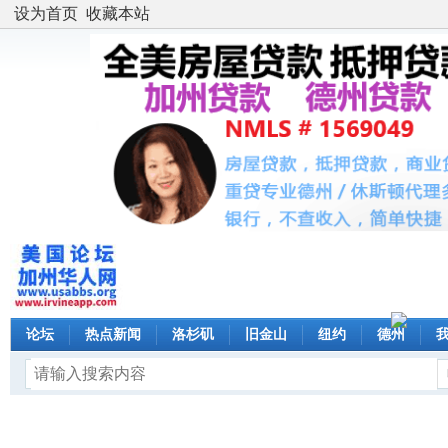
设为首页
收藏本站
论坛
热点新闻
洛杉矶
旧金山
纽约
德州