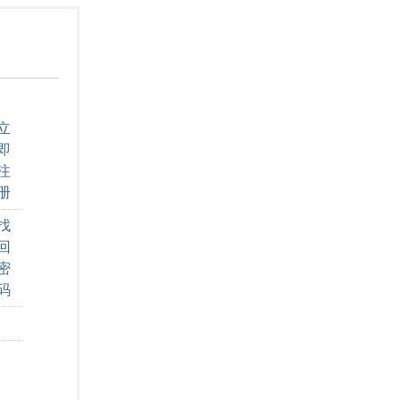
立
即
注
册
找
回
密
码