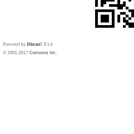
Powered by
Discuz!
X3.4
州
© 2001-2017
Comsenz Inc.
华