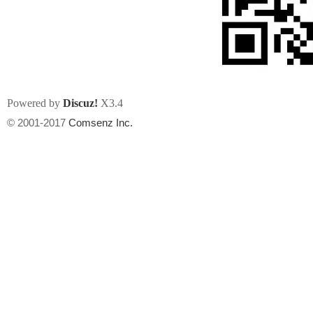
Powered by
Discuz!
X3.4
州
© 2001-2017
Comsenz Inc.
华