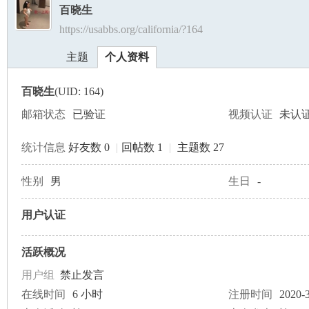
百晓生
https://usabbs.org/california/?164
美
›
›
主题
个人资料
百晓生
(UID: 164)
邮箱状态
已验证
视频认证
未认
统计信息
好友数 0
|
回帖数 1
|
主题数 27
国
性别
男
生日
-
用户认证
活跃概况
用户组
禁止发言
在线时间
6 小时
注册时间
2020-3