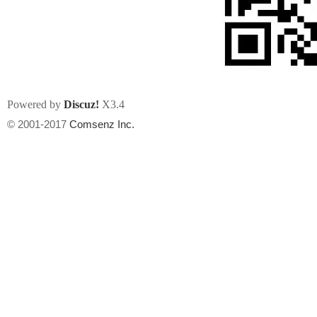
Powered by
Discuz!
X3.4
州
© 2001-2017
Comsenz Inc.
华