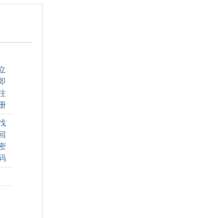
立
即
注
册
找
回
密
码