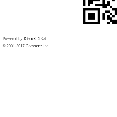
Powered by
Discuz!
X3.4
州
© 2001-2017
Comsenz Inc.
华