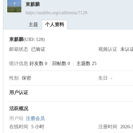
東麒麟
https://usabbs.org/california/?128
美
›
›
主题
个人资料
東麒麟
(UID: 128)
邮箱状态
已验证
视频认证
未认
统计信息
好友数 0
|
回帖数 0
|
主题数 25
国
性别
保密
生日
-
用户认证
活跃概况
用户组
注册会员
在线时间
5 小时
注册时间
2020-3