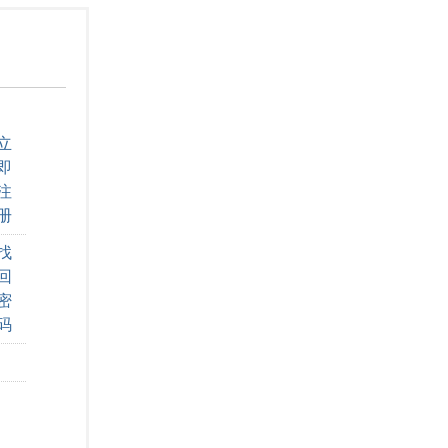
立
即
注
册
找
回
密
码