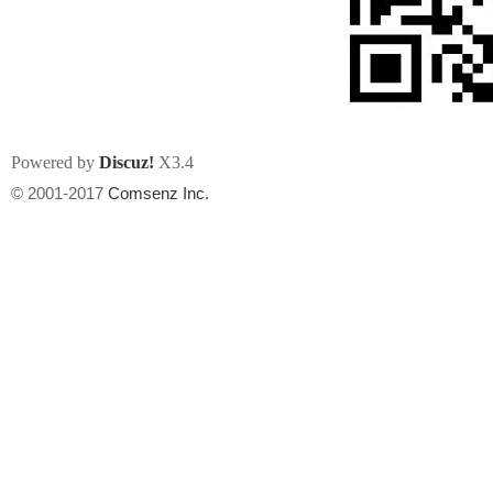
Powered by
Discuz!
X3.4
州
© 2001-2017
Comsenz Inc.
华