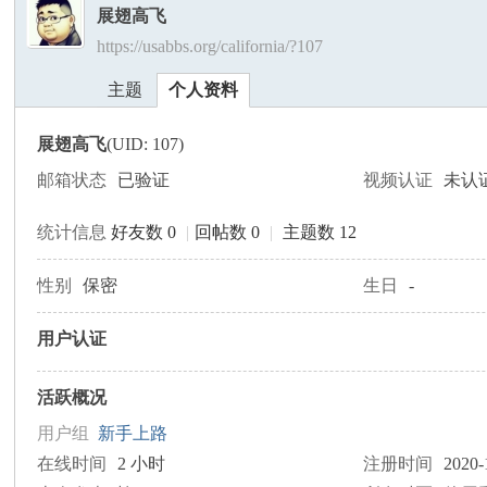
展翅高飞
https://usabbs.org/california/?107
美
›
›
主题
个人资料
展翅高飞
(UID: 107)
邮箱状态
已验证
视频认证
未认
统计信息
好友数 0
|
回帖数 0
|
主题数 12
国
性别
保密
生日
-
用户认证
活跃概况
用户组
新手上路
在线时间
2 小时
注册时间
2020-