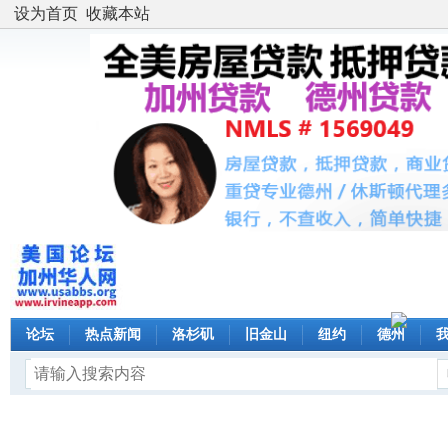
设为首页
收藏本站
论坛
热点新闻
洛杉矶
旧金山
纽约
德州