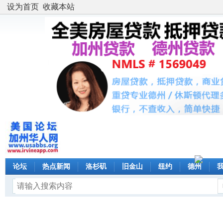
设为首页
收藏本站
论坛
热点新闻
洛杉矶
旧金山
纽约
德州