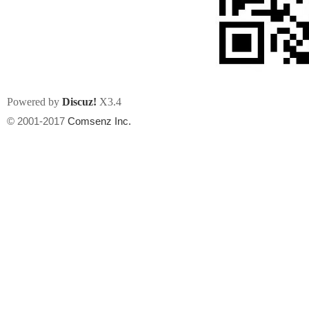
Powered by
Discuz!
X3.4
州
© 2001-2017
Comsenz Inc.
华