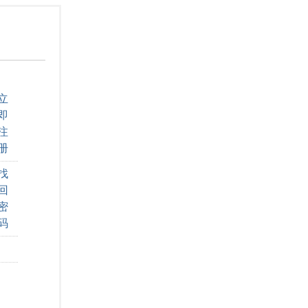
立
即
注
册
找
回
密
码