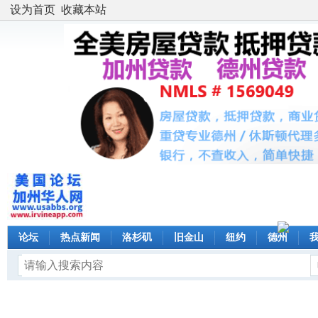
设为首页
收藏本站
论坛
热点新闻
洛杉矶
旧金山
纽约
德州